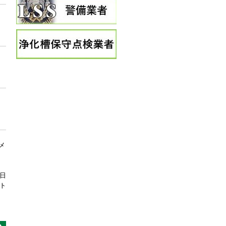
メ
1日
ト
久