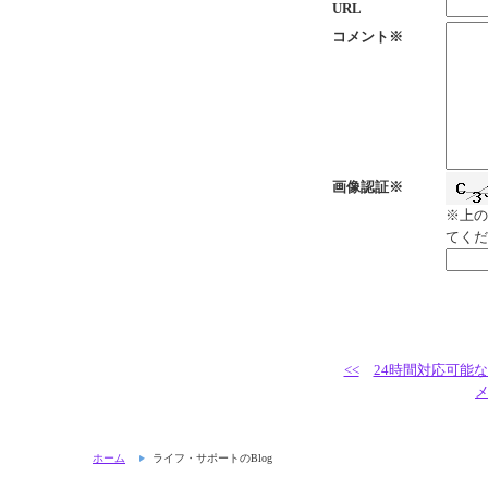
URL
コメント※
画像認証※
※上の
てくだ
<<
24時間対応可能
ホーム
ライフ・サポートのBlog