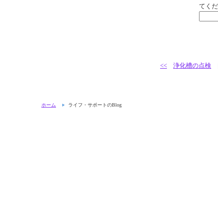
てくだ
<<
浄化槽の点検
ホーム
ライフ・サポートのBlog