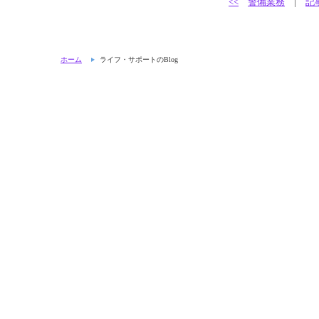
<<
警備業務
|
記
ホーム
ライフ・サポートのBlog