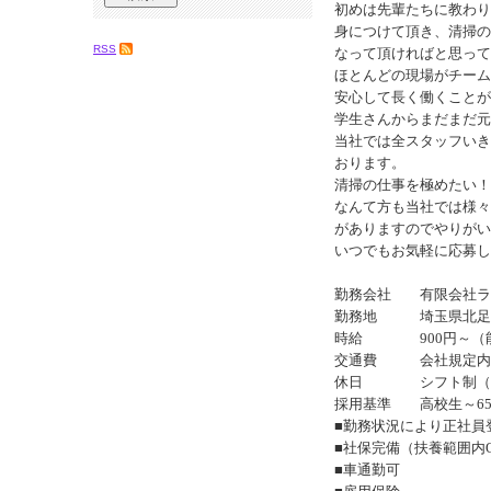
初めは先輩たちに教わり
身につけて頂き、清掃の
RSS
なって頂ければと思って
ほとんどの現場がチーム
安心して長く働くことが
学生さんからまだまだ元
当社では全スタッフいき
おります。
清掃の仕事を極めたい！
なんて方も当社では様々
がありますのでやりがい
いつでもお気軽に応募し
勤務会社 有限会社ラ
勤務地 埼玉県北足
時給 900円～（能力
交通費 会社規定内
休日 シフト制（希
採用基準 高校生～6
■勤務状況により正社員
■社保完備（扶養範囲内
■車通勤可