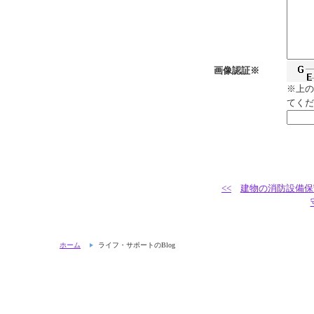
画像認証※
※上の
てくだ
<<
建物の消防設備保
ホーム
ライフ・サポートのBlog