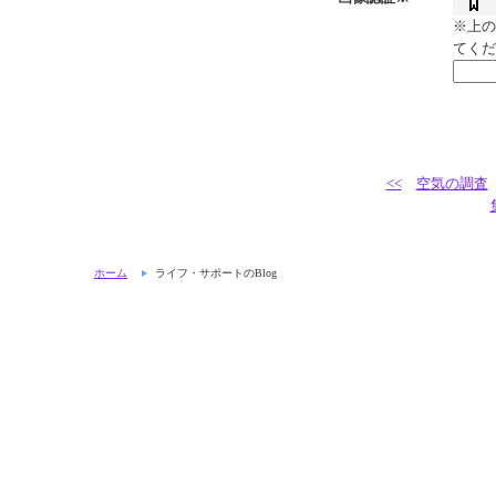
※上の
てくだ
<<
空気の調査
ホーム
ライフ・サポートのBlog