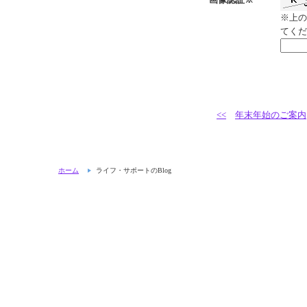
※上の
てくだ
<<
年末年始のご案内
ホーム
ライフ・サポートのBlog