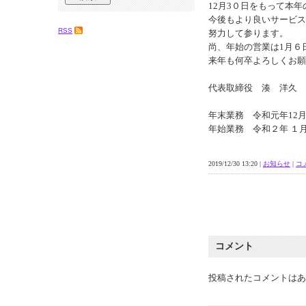
12月3０日をもって本
今後もより良いサービス
RSS
努力して参ります。
尚、年始の営業は1月６
来年も何卒よろしくお願
代表取締役 湊 洋久
年末業務 令和元年12月
年始業務 令和２年 １月
2019/12/30 13:20 |
お知らせ
|
コメ
コメント
投稿されたコメントはあ