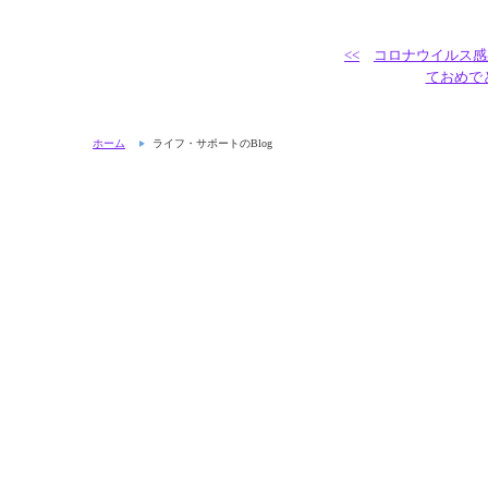
<<
コロナウイルス感
ておめで
ホーム
ライフ・サポートのBlog